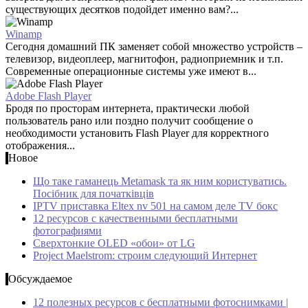
существующих десятков подойдет именно вам?...
Winamp
Сегодня домашний ПК заменяет собой множество устройств –
телевизор, видеоплеер, магнитофон, радиоприемник и т.п.
Современные операционные системы уже имеют в...
Adobe Flash Player
Бродя по просторам интернета, практически любой
пользователь рано или поздно получит сообщение о
необходимости установить Flash Player для корректного
отображения...
Новое
Що таке гаманець Metamask та як ним користуватись.
Посібник для початківців
IPTV приставка Eltex nv 501 на самом деле TV бокс
12 ресурсов с качественными бесплатными
фотографиями
Сверхтонкие OLED «обои» от LG
Project Maelstrom: строим следующий Интернет
Обсуждаемое
12 полезных ресурсов с бесплатными фотоснимками |