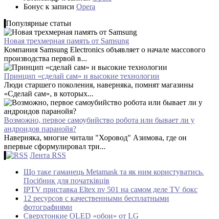
Бонус
к записи
Opera
Популярные статьи
Новая трехмерная память от Samsung
Компания Samsung Electronics объявляет о начале массового
производства первой в...
Принцип «сделай сам» и высокие технологии
Люди старшего поколения, наверняка, помнят магазины
«Сделай сам», в которых...
Возможно, первое самоубийство робота или бывает ли у
андроидов паранойя?
Наверняка, многие читали "Хоровод" Азимова, где он
впервые сформулировал три...
Лента RSS
Що таке гаманець Metamask та як ним користуватись.
Посібник для початківців
IPTV приставка Eltex nv 501 на самом деле TV бокс
12 ресурсов с качественными бесплатными
фотографиями
Сверхтонкие OLED «обои» от LG