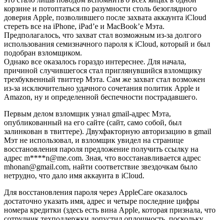
корзине и потоптаться по разумности столь безоглядного
доверия Apple, позволившего после захвата аккаунта iCloud
стереть все на iPhone, iPad’е и MacBook’е Мэта.
Предполагалось, что захват стал возможным из-за долгого
использования семизначного пароля к iCloud, который и был
подобран взломщиком.
Однако все оказалось гораздо интереснее. Для начала,
причиной случившегося стал приглянувшийся взломщику
трехбуквенный твиттер Мэта. Сам же захват стал возможен
из-за исключительно удачного сочетания политик Apple и
Amazon, ну и определенной беспечности пострадавшего.
Первым делом взломщик узнал gmail-адрес Мэта,
опубликованный на его сайте (сайт, само собой, был
залинкован в твиттере). Двухфакторную авторизацию в gmail
Мэт не использовал, и взломщик увидел на странице
восстановления пароля предложение получить ссылку на
адрес m****n@me.com. Зная, что восстанавливается адрес
mhonan@gmail.com, найти соответствие звездочкам было
нетрудно, что дало имя аккаунта в iCloud.
Для восстановления пароля через AppleCare оказалось
достаточно указать имя, адрес и четыре последние цифры
номера кредитки (здесь есть вина Apple, которая признала, что
сотрудник техподдержки допустил оплошность, поскольку