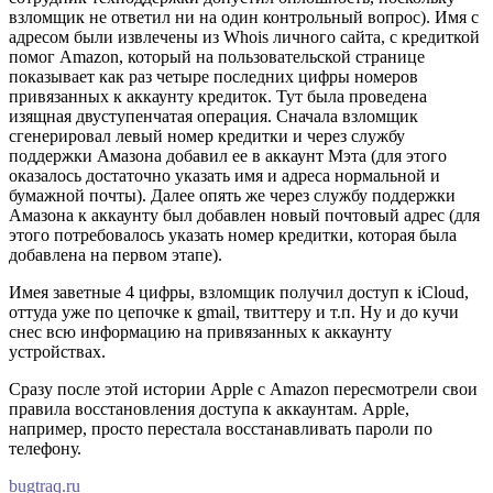
взломщик не ответил ни на один контрольный вопрос). Имя с
адресом были извлечены из Whois личного сайта, с кредиткой
помог Amazon, который на пользовательской странице
показывает как раз четыре последних цифры номеров
привязанных к аккаунту кредиток. Тут была проведена
изящная двуступенчатая операция. Сначала взломщик
сгенерировал левый номер кредитки и через службу
поддержки Амазона добавил ее в аккаунт Мэта (для этого
оказалось достаточно указать имя и адреса нормальной и
бумажной почты). Далее опять же через службу поддержки
Амазона к аккаунту был добавлен новый почтовый адрес (для
этого потребовалось указать номер кредитки, которая была
добавлена на первом этапе).
Имея заветные 4 цифры, взломщик получил доступ к iCloud,
оттуда уже по цепочке к gmail, твиттеру и т.п. Ну и до кучи
снес всю информацию на привязанных к аккаунту
устройствах.
Сразу после этой истории Apple с Amazon пересмотрели свои
правила восстановления доступа к аккаунтам. Apple,
например, просто перестала восстанавливать пароли по
телефону.
bugtraq.ru