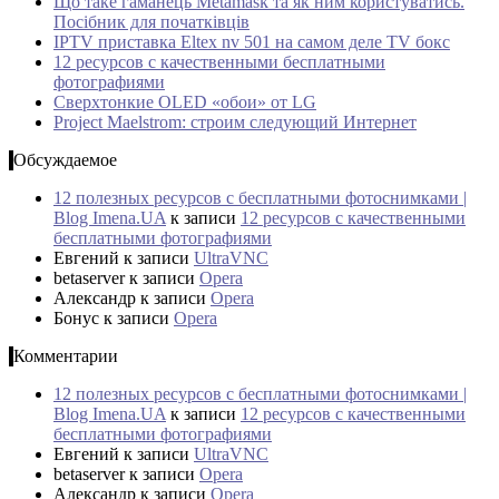
Що таке гаманець Metamask та як ним користуватись.
Посібник для початківців
IPTV приставка Eltex nv 501 на самом деле TV бокс
12 ресурсов с качественными бесплатными
фотографиями
Сверхтонкие OLED «обои» от LG
Project Maelstrom: строим следующий Интернет
Обсуждаемое
12 полезных ресурсов с бесплатными фотоснимками |
Blog Imena.UA
к записи
12 ресурсов с качественными
бесплатными фотографиями
Евгений
к записи
UltraVNC
betaserver
к записи
Opera
Александр
к записи
Opera
Бонус
к записи
Opera
Комментарии
12 полезных ресурсов с бесплатными фотоснимками |
Blog Imena.UA
к записи
12 ресурсов с качественными
бесплатными фотографиями
Евгений
к записи
UltraVNC
betaserver
к записи
Opera
Александр
к записи
Opera