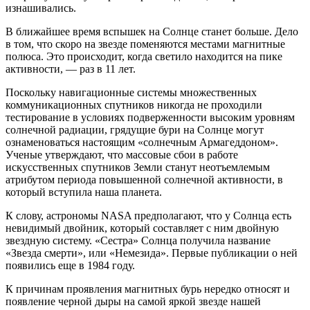
изнашивались.
В ближайшее время вспышек на Солнце станет больше. Дело
в том, что скоро на звезде поменяются местами магнитные
полюса. Это происходит, когда светило находится на пике
активности, — раз в 11 лет.
Поскольку навигационные системы множественных
коммуникационных спутников никогда не проходили
тестирование в условиях подверженности высоким уровням
солнечной радиации, грядущие бури на Солнце могут
ознаменоваться настоящим «солнечным Армагеддоном».
Ученые утверждают, что массовые сбои в работе
искусственных спутников Земли станут неотъемлемым
атрибутом периода повышенной солнечной активности, в
который вступила наша планета.
К слову, астрономы NASA предполагают, что у Солнца есть
невидимый двойник, который составляет с ним двойную
звездную систему. «Сестра» Солнца получила название
«Звезда смерти», или «Немезида». Первые публикации о ней
появились еще в 1984 году.
К причинам проявления магнитных бурь нередко относят и
появление черной дыры на самой яркой звезде нашей