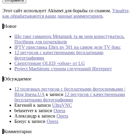
Этот сайт использует Akismet для борьбы со спамом.
Узнайте,
как обрабатываются ваши данные комментариев
.
Новое
Що таке гаманець Metamask та як ним користуватись.
Посібник для початківців
IPTV приставка Eltex nv 501 на самом деле TV бокс
12 ресурсов с качественными бесплатными
фотографиями
Сверхтонкие OLED «обои» от LG
Project Maelstrom: строим следующий Интернет
Обсуждаемое
12 полезных ресурсов с бесплатными фотоснимками |
Blog Imena.UA
к записи
12 ресурсов с качественными
бесплатными фотографиями
Евгений
к записи
UltraVNC
betaserver
к записи
Opera
Александр
к записи
Opera
Бонус
к записи
Opera
Комментарии