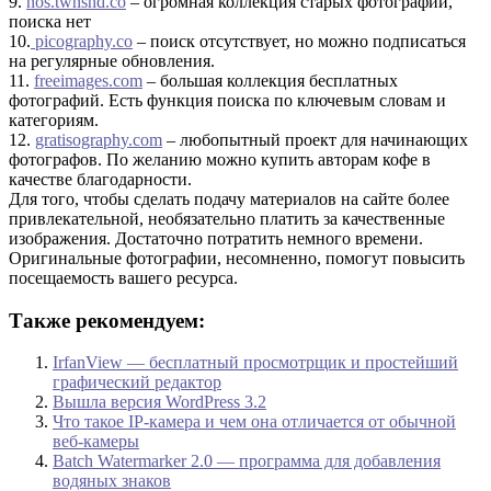
9.
nos.twnsnd.co
– огромная коллекция старых фотографий,
поиска нет
10.
picography.co
– поиск отсутствует, но можно подписаться
на регулярные обновления.
11.
freeimages.com
– большая коллекция бесплатных
фотографий. Есть функция поиска по ключевым словам и
категориям.
12.
gratisography.com
– любопытный проект для начинающих
фотографов. По желанию можно купить авторам кофе в
качестве благодарности.
Для того, чтобы сделать подачу материалов на сайте более
привлекательной, необязательно платить за качественные
изображения. Достаточно потратить немного времени.
Оригинальные фотографии, несомненно, помогут повысить
посещаемость вашего ресурса.
Также рекомендуем:
IrfanView — бесплатный просмотрщик и простейший
графический редактор
Вышла версия WordPress 3.2
Что такое IP-камера и чем она отличается от обычной
веб-камеры
Batch Watermarker 2.0 — программа для добавления
водяных знаков