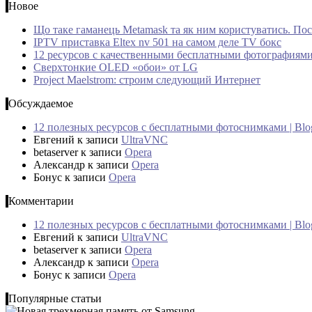
Новое
Що таке гаманець Metamask та як ним користуватись. Пос
IPTV приставка Eltex nv 501 на самом деле TV бокс
12 ресурсов с качественными бесплатными фотографиям
Сверхтонкие OLED «обои» от LG
Project Maelstrom: строим следующий Интернет
Обсуждаемое
12 полезных ресурсов с бесплатными фотоснимками | Bl
Евгений
к записи
UltraVNC
betaserver
к записи
Opera
Александр
к записи
Opera
Бонус
к записи
Opera
Комментарии
12 полезных ресурсов с бесплатными фотоснимками | Bl
Евгений
к записи
UltraVNC
betaserver
к записи
Opera
Александр
к записи
Opera
Бонус
к записи
Opera
Популярные статьи