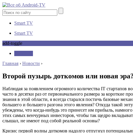
Smart TV
Smart TV
add-toggle
Smart TV
Главная
›
Новости
›
Второй пузырь доткомов или новая эра
Наблюдая за появлением огромного количества IT стартапов во
часто в десятки раз от первоначального размера за короткие 
знания в этой области, я всегда старался постичь базовые меха
большего и большего разгона этого явления? Откуда такой энт
убеждены, что когда-нибудь это принесет им прибыль, намног
этих самых венчурных инвесторов, чтобы так щедро вкладыват
слышал, не имеют под собой реальной основы?
Кризис первой волны доткомов надолго отпугнул потенциальн