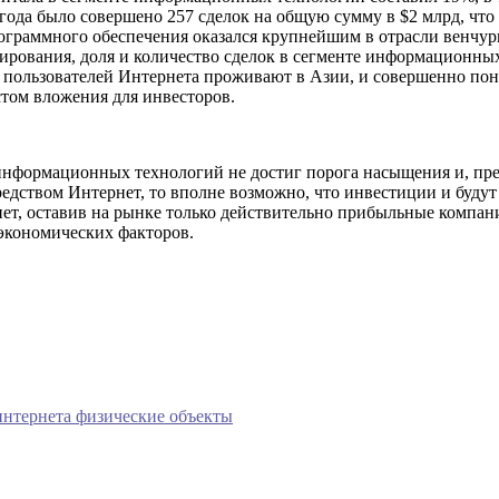
 года было совершено 257 сделок на общую сумму в $2 млрд, что
 программного обеспечения оказался крупнейшим в отрасли венчу
ирования, доля и количество сделок в сегменте информационных
ех пользователей Интернета проживают в Азии, и совершенно п
стом вложения для инвесторов.
информационных технологий не достиг порога насыщения и, пред
редством Интернет, то вполне возможно, что инвестиции и буду
пнет, оставив на рынке только действительно прибыльные компа
 экономических факторов.
 интернета физические объекты