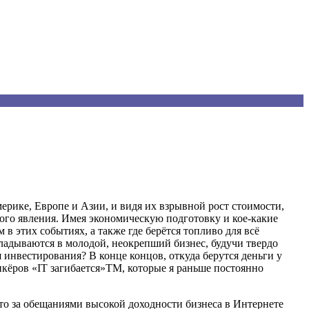
мерике, Европе и Азии, и видя их взрывной рост стоимости
,
того явления. Имея экономическую подготовку и кое-какие
 в этих событиях, а также где берётся топливо для всё
кладываются в молодой, неокрепший бизнес, будучи твердо
инвестирования? В конце концов, откуда берутся деньги у
кёров «IT загибается»TM, которые я раньше постоянно
о за обещаниями высокой доходности бизнеса в Интернете