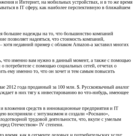
жения и Интернет, на мобильных устройствах, и в то же время
дываться в IT сферу, как наиболее перспективную в ближайшем
гаются большие надежды на то, что большинство компаний
ие позволяет надеяться, что стоимость компаний,
– хотя недавний пример с облаком Amazon-a заставил многих
ь, что именно вам нужно в данный момент, а также с помощью
 о потребителе с помощью социальных сетей, отчетах о
ть ему именно то, что он хочет и тем самым повысить
мае 2012 года проданный за 100 млн. $. Русскоязычный аналог
буждает в них тягу к инвестированию во что-нибудь, имеющее
 и вложения средств в инновационные предприятия и IT
дею восприняли с энтузиазмом и создали «Роснано»,
лодотворной трудовой деятельности, что, вкупе с умелым
перед Отечеством» IV степени.
о время, как в сегменте деловых и потребительских услуг