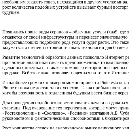
необычным заказать товар, находящийся в другом уголке мира.
рост количества подобных устройств вызывает бурный восторг 
будущем.
Появились новые виды сервисов – облачные услуги (xaaS, где x –
откажется от своей инфраструктуры и перенесет значительную 
предоставляющих подобного рода услуги будет расти. Это такж
задуматься о степени готовности таких технологий для бизнеса
Развитие технологий обработки данных позволило Интернет ре
прогнозной аналитики сделать предположения, что вам понадо
сделанных покупках, а также с помощью истории посещенных са
продажи. Всё это также позволяет надеяться на то, что Интерн
Из наиболее громких примеров можно привести Pinterest.com, з
Pinme.ru пока не достиг таких успехов. Такая прибыльность и
хотя бы возможность в отдаленном будущем вести бизнес через
Для проведения подобного инвестирования начали создаваться
стартапы. Под очарование тех перспектив, которые могут при
«Ростехнологии» и «Сколково». «Роснано» возглавил А.Б. Чуба
руководством и фантастическими способностями в бюджетирова
Рост количества сделок на американском рынке венчурного кап