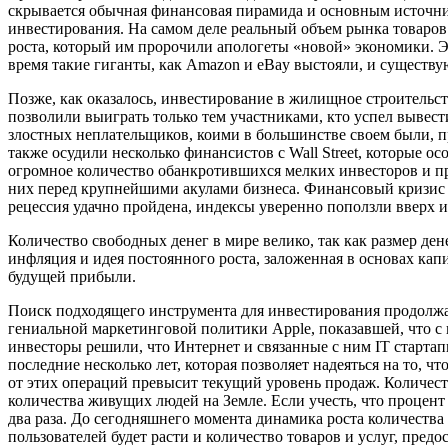
скрывается обычная финансовая пирамида и основным источни
инвестирования. На самом деле реальный объем рынка товаров 
роста, который им пророчили апологеты «новой» экономики. Эт
время такие гиганты, как Amazon и eBay выстояли, и существую
Позже, как оказалось, инвестирование в жилищное строительс
позволили выиграть только тем участниками, кто успел вывести
злостных неплательщиков, коими в большинстве своем были, 
также осудили несколько финансистов с Wall Street, которые о
огромное количество обанкротившихся мелких инвесторов и пр
них перед крупнейшими акулами бизнеса. Финансовый кризис пр
рецессия удачно пройдена, индексы уверенно поползли вверх и
Количество свободных денег в мире велико, так как размер де
инфляция и идея постоянного роста, заложенная в основах капи
будущей прибыли.
Поиск подходящего инструмента для инвестирования продолжал
гениальной маркетинговой политики Apple, показавшей, что с 
инвесторы решили, что Интернет и связанные с ним IT стартап
последние несколько лет, которая позволяет надеяться на то, 
от этих операций превысит текущий уровень продаж. Количеств
количества живущих людей на Земле. Если учесть, что процент н
два раза. До сегодняшнего момента динамика роста количества 
пользователей будет расти и количество товаров и услуг, пред