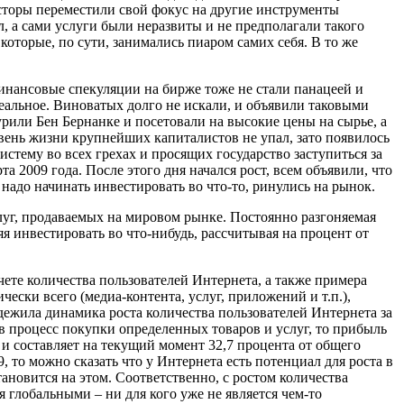
сторы переместили свой фокус на другие инструменты
, а сами услуги были неразвиты и не предполагали такого
оторые, по сути, занимались пиаром самих себя. В то же
финансовые спекуляции на бирже тоже не стали панацеей и
реальное. Виноватых долго не искали, и объявили таковыми
или Бен Бернанке и посетовали на высокие цены на сырье, а
овень жизни крупнейших капиталистов не упал, зато появилось
тему во всех грехах и просящих государство заступиться за
 2009 года. После этого дня начался рост, всем объявили, что
надо начинать инвестировать во что-то, ринулись на рынок.
луг, продаваемых на мировом рынке. Постоянно разгоняемая
яя инвестировать во что-нибудь, рассчитывая на процент от
ете количества пользователей Интернета, а также примера
ски всего (медиа-контента, услуг, приложений и т.п.),
дежила динамика роста количества пользователей Интернета за
 в процесс покупки определенных товаров и услуг, то прибыль
 и составляет на текущий момент 32,7 процента от общего
, то можно сказать что у Интернета есть потенциал для роста в
тановится на этом. Соответственно, с ростом количества
 глобальными – ни для кого уже не является чем-то