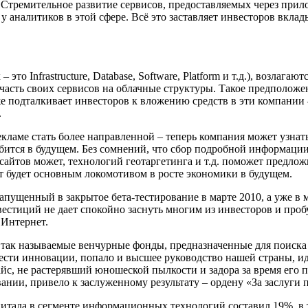
 Стремительное развитие сервисов, предоставляемых через прило
у аналитиков в этой сфере. Всё это заставляет инвесторов вкла
 это Infrastructure, Database, Software, Platform и т.д.), возла
часть своих сервисов на облачные структуры. Такое предположен
е подталкивает инвесторов к вложению средств в эти компании 
.
кламе стать более направленной – теперь компания может узнат
бится в будущем. Без сомнений, что сбор подробной информации
йтов может, технологий геотаргетинга и т.д. поможет предложи
ет будет основным локомотивом в росте экономики в будущем.
апущенный в закрытое бета-тестирование в марте 2010, а уже в 
нвестиций не дает спокойно заснуть многим из инвесторов и про
 Интернет.
 так называемые венчурные фонды, предназначенные для поиска
нести инновации, попало и высшее руководство нашей страны, и
йс, не растерявший юношеской пылкости и задора за время его п
нии, привело к заслуженному результату – ордену «За заслуги 
итала в сегменте информационных технологий составил 19%, в т