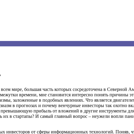
?
 всем мире, большая часть которых сосредоточена в Северной А
промежутки времени, мне становится интересно понять причины э
низмы, заложенные в подобных явлениях. Что является двигателем
узиазм в прогнозах и почему венчурные инвесторы так охотно в
о превышающую прибыль от вложений в другие инструменты для 
ь их в стартапы? И самый главный вопрос – неужели вопли пани
ых инвесторов от сферы информационных технологий. Поняв, чт