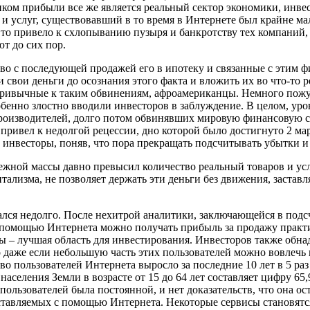
ком прибыли все же является реальный сектор экономики, инве
и услуг, существовавший в то время в Интернете был крайне мал
о привело к схлопыванию пузыря и банкротству тех компаний, к
т до сих пор.
тво с последующей продажей его в ипотеку и связанные с этим 
 свои деньги до осознания этого факта и вложить их во что-то 
привычные к таким обвинениям, афроамериканцы. Немного пожур
собенно злостно вводили инвесторов в заблуждение. В целом, ур
оизводителей, долго потом обвинявших мировую финансовую сис
ивел к недолгой рецессии, дно которой было достигнуто 2 марта
 инвесторы, поняв, что пора прекращать подсчитывать убытки и 
нежной массы давно превысил количество реальный товаров и ус
тализма, не позволяет держать эти деньги без движения, заставл
ся недолго. После нехитрой аналитики, заключающейся в подсч
помощью Интернета можно получать прибыль за продажу практиче
ы – лучшая область для инвестирования. Инвесторов также обна
что даже если небольшую часть этих пользователей можно вовлечь
о пользователей Интернета выросло за последние 10 лет в 5 раз
аселения Земли в возрасте от 15 до 64 лет составляет цифру 65,9
пользователей была постоянной, и нет доказательств, что она ос
оставляемых с помощью Интернета. Некоторые сервисы становятся