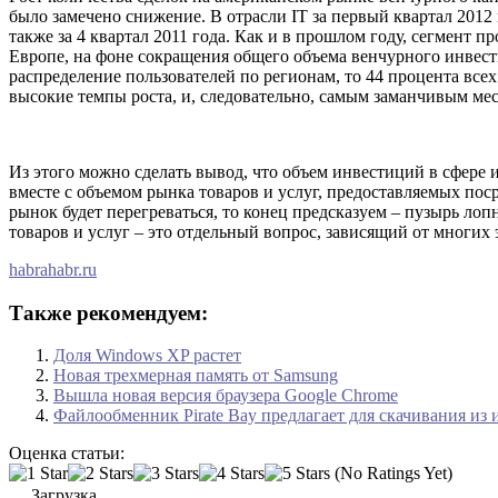
было замечено снижение. В отрасли IT за первый квартал 2012
также за 4 квартал 2011 года. Как и в прошлом году, сегмент
Европе, на фоне сокращения общего объема венчурного инвест
распределение пользователей по регионам, то 44 процента вс
высокие темпы роста, и, следовательно, самым заманчивым ме
Из этого можно сделать вывод, что объем инвестиций в сфере 
вместе с объемом рынка товаров и услуг, предоставляемых пос
рынок будет перегреваться, то конец предсказуем – пузырь ло
товаров и услуг – это отдельный вопрос, зависящий от многих
habrahabr.ru
Также рекомендуем:
Доля Windows XP растет
Новая трехмерная память от Samsung
Вышла новая версия браузера Google Chrome
Файлообменник Pirate Bay предлагает для скачивания из
Оценка статьи:
(No Ratings Yet)
Загрузка...