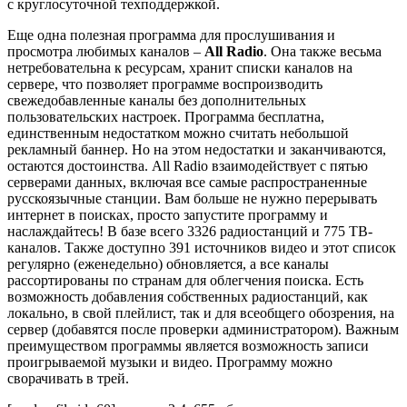
с круглосуточной техподдержкой.
Еще одна полезная программа для прослушивания и
просмотра любимых каналов –
All Radio
. Она также весьма
нетребовательна к ресурсам, хранит списки каналов на
сервере, что позволяет программе воспроизводить
свежедобавленные каналы без дополнительных
пользовательских настроек. Программа бесплатна,
единственным недостатком можно считать небольшой
рекламный баннер. Но на этом недостатки и заканчиваются,
остаются достоинства. All Radio взаимодействует с пятью
серверами данных, включая все самые распространенные
русскоязычные станции. Вам больше не нужно перерывать
интернет в поисках, просто запустите программу и
наслаждайтесь! В базе всего 3326 радиостанций и 775 ТВ-
каналов. Также доступно 391 источников видео и этот список
регулярно (еженедельно) обновляется, а все каналы
рассортированы по странам для облегчения поиска. Есть
возможность добавления собственных радиостанций, как
локально, в свой плейлист, так и для всеобщего обозрения, на
сервер (добавятся после проверки администратором). Важным
преимуществом программы является возможность записи
проигрываемой музыки и видео. Программу можно
сворачивать в трей.