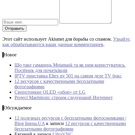
Этот сайт использует Akismet для борьбы со спамом.
Узнайте,
как обрабатываются ваши данные комментариев
.
Новое
Що таке гаманець Metamask та як ним користуватись.
Посібник для початківців
IPTV приставка Eltex nv 501 на самом деле TV бокс
12 ресурсов с качественными бесплатными
фотографиями
Сверхтонкие OLED «обои» от LG
Project Maelstrom: строим следующий Интернет
Обсуждаемое
12 полезных ресурсов с бесплатными фотоснимками |
Blog Imena.UA
к записи
12 ресурсов с качественными
бесплатными фотографиями
Евгений
к записи
UltraVNC