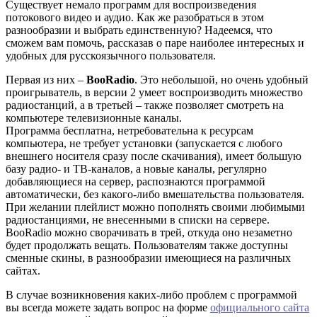
Существует немало программ для воспроизведения
потокового видео и аудио. Как же разобраться в этом
разнообразии и выбрать единственную? Надеемся, что
сможем вам помочь, рассказав о паре наиболее интересных и
удобных для русскоязычного пользователя.
Первая из них –
BooRadio
. Это небольшой, но очень удобный
проигрыватель, в версии 2 умеет воспроизводить множество
радиостанций, а в третьей – также позволяет смотреть на
компьютере телевизионные каналы.
Программа бесплатна, нетребовательна к ресурсам
компьютера, не требует установки (запускается с любого
внешнего носителя сразу после скачивания), имеет большую
базу радио- и ТВ-каналов, а новые каналы, регулярно
добавляющиеся на сервер, распознаются программой
автоматически, без какого-либо вмешательства пользователя.
При желании плейлист можно пополнять своими любимыми
радиостанциями, не внесенными в списки на сервере.
BooRadio можно сворачивать в трей, откуда оно незаметно
будет продолжать вещать. Пользователям также доступны
сменные скины, в разнообразии имеющиеся на различных
сайтах.
В случае возникновения каких-либо проблем с программой
вы всегда можете задать вопрос на форме
официального сайта