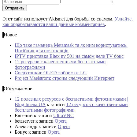
Этот сайт использует Akismet для борьбы со спамом.
Узнайте,
как обрабатываются ваши данные комментариев
.
Новое
Що таке гаманець Metamask та як ним користуватись.
Посібник для початківців
IPTV приставка Eltex nv 501 на самом деле TV бокс
12 ресурсов с качественными бесплатными
фотографиями
Сверхтонкие OLED «обои» от LG
Project Maelstrom: строим следующий Интернет
Обсуждаемое
12 полезных ресурсов с бесплатными фотоснимками |
Blog Imena.UA
к записи
12 ресурсов с качественными
бесплатными фотографиями
Евгений
к записи
UltraVNC
betaserver
к записи
Opera
Александр
к записи
Opera
Бонус
к записи
Opera