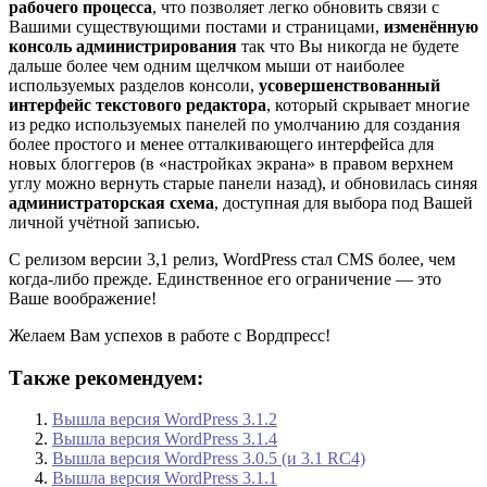
рабочего процесса
, что позволяет легко обновить связи с
Вашими существующими постами и страницами,
изменённую
консоль администрирования
так что Вы никогда не будете
дальше более чем одним щелчком мыши от наиболее
используемых разделов консоли,
усовершенствованный
интерфейс текстового редактора
, который скрывает многие
из редко используемых панелей по умолчанию для создания
более простого и менее отталкивающего интерфейса для
новых блоггеров (в «настройках экрана» в правом верхнем
углу можно вернуть старые панели назад), и обновилась синяя
администраторская схема
, доступная для выбора под Вашей
личной учётной записью.
С релизом версии 3,1 релиз, WordPress стал CMS более, чем
когда-либо прежде. Единственное его ограничение — это
Ваше воображение!
Желаем Вам успехов в работе с Вордпресс!
Также рекомендуем:
Вышла версия WordPress 3.1.2
Вышла версия WordPress 3.1.4
Вышла версия WordPress 3.0.5 (и 3.1 RC4)
Вышла версия WordPress 3.1.1